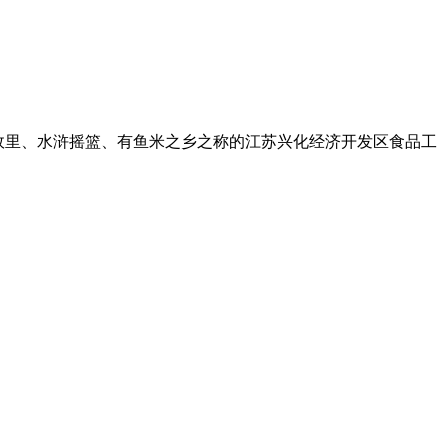
落在板桥故里、水浒摇篮、有鱼米之乡之称的江苏兴化经济开发区食品工