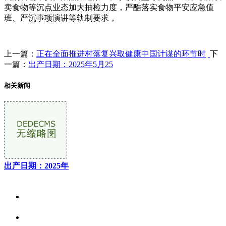
卖食物等沉点业态加大抽检力度，严酷落实食物平安应急值
班、严沉事项演讲等轨制要求，
上一篇：
正在全面推进村落复兴取健康中国计谋的环节时
下
一篇：
出产日期：2025年5月25
相关新闻
出产日期：2025年
关于我们
食品安全资讯