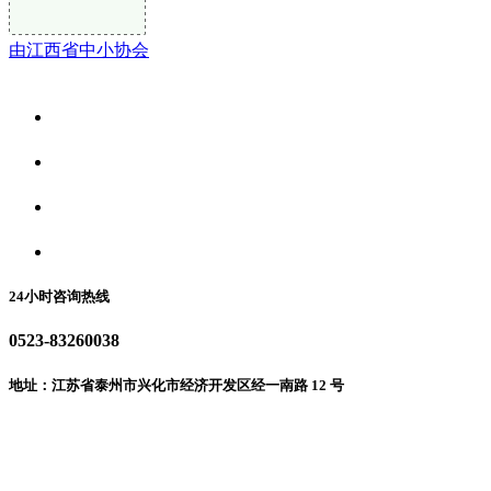
由江西省中小协会
关于我们
食品安全资讯
食品安全动态
联系我们
24小时咨询热线
0523-83260038
地址：江苏省泰州市兴化市经济开发区经一南路 12 号
微信二维码