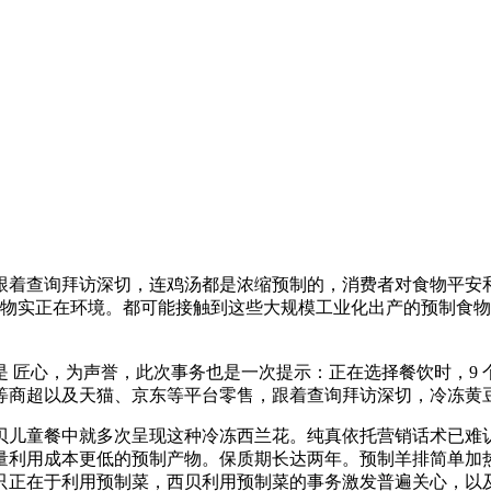
着查询拜访深切，连鸡汤都是浓缩预制的，消费者对食物平安和
费者产物实正在环境。都可能接触到这些大规模工业化出产的预制食
匠心，为声誉，此次事务也是一次提示：正在选择餐饮时，9 
等商超以及天猫、京东等平台零售，跟着查询拜访深切，冷冻黄
儿童餐中就多次呈现这种冷冻西兰花。纯真依托营销话术已难认
利用成本更低的预制产物。保质期长达两年。预制羊排简单加热即
只正在于利用预制菜，西贝利用预制菜的事务激发普遍关心，以及