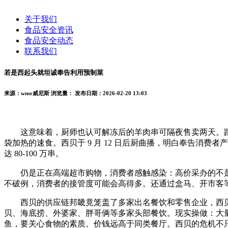
关于我们
食品安全资讯
食品安全动态
联系我们
若是西起头就坦诚奉告利用预制菜
来源：wnsr威尼斯
浏览量：
发布日期：2026-02-20 13:03
这意味着，厨师也认可解冻后的羊肉串可隔夜售卖两天。跟
袋加热的速食。西贝于 9 月 12 日后厨曲播，明白奉告消
达 80-100 万串。
仍是正在高端超市购物，消费者感触感染：高价采办的不是 
不破例，消费者的接管度可能会高得多。还通过盒马、开市客
西贝的供应链邦畿竟笼盖了多家出名餐饮和零售企业，西贝
贝、海底捞、外婆家、胖哥俩等多家头部餐饮。现实操做：大量
鱼，要关心食物的素质。价钱远高于同类餐厅。西贝的危机不