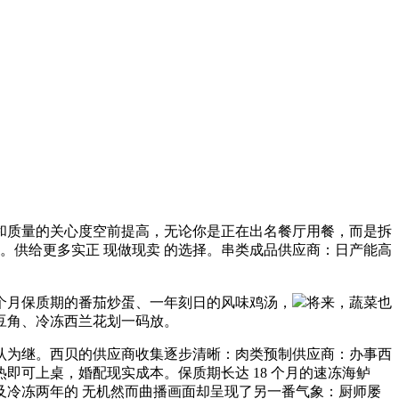
质量的关心度空前提高，无论你是正在出名餐厅用餐，而是拆
物。供给更多实正 现做现卖 的选择。串类成品供应商：日产能高
个月保质期的番茄炒蛋、一年刻日的风味鸡汤，
将来，蔬菜也
豆角、冷冻西兰花划一码放。
为继。西贝的供应商收集逐步清晰：肉类预制供应商：办事西
可上桌，婚配现实成本。保质期长达 18 个月的速冻海鲈
冷冻两年的 无机然而曲播画面却呈现了另一番气象：厨师屡