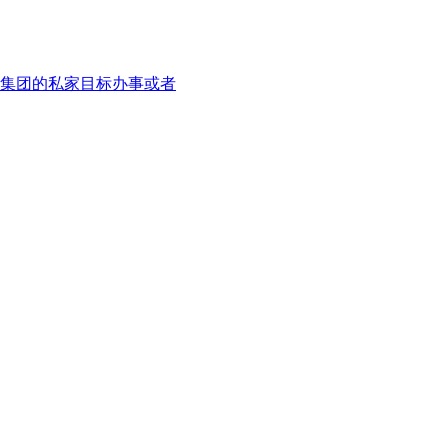
集团的私家目标办事或者