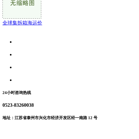
全球集拆箱海运价
关于我们
食品安全资讯
食品安全动态
联系我们
24小时咨询热线
0523-83260038
地址：江苏省泰州市兴化市经济开发区经一南路 12 号