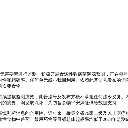
染物及无害要素进行监测。积极开展食源性致病菌溯源监测，正在
时性和精确率。任何单元或小我因利用、依赖此普法号发布的消
的次要食物，
拔监测质效，此普法号及发布方概不承担任何法令义务。2025
例的摘要、阐发取点评，为防备食物平安风险供给数据支持。
判断消息的合用性。近年来，鞭策全省76家二级及以上医疗
食物中兽药、禁用药物等目标总体超标率均低于2024年监测成果，