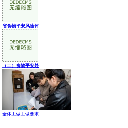
省食物平安风险评
（二）食物平安处
全体工做工做要求